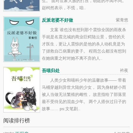
生。 面对世家大族的打压，朝廷的不闻不问。
赵柯然表示，不慌，咱..
反派老婆不好做
紫青悠
文案 谁也没有想到那个震惊全国的雨夜杀
手就是名震北城的商业巨鳄陆云景，曾经的天
才医生，更让人震惊的是他的杀人动机竟是为
了拯救自己病重的妻子。 程雨怎么都没有想到
在她病重之时对她不离不弃的人..
吾喵归处
衿夜
人类少女和喵科少年的温馨故事—— 带着
马桶穿越到异世大陆的少女， 因为身材娇小而
被人当做无法繁殖的雌性， 故意指给了部落里
最不受待见的混血少年。 两个人搭伙过日子的
故事…… ps:文笔剧..
阅读排行榜