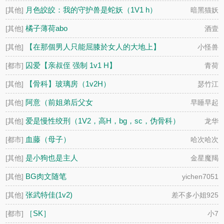
月色皎皎：我的守护兽是蛇妖（1V1 h）
[其他]
暗黑猫妖
橘子薄荷abo
[其他]
酒壹
【在那個男人只能屈膝於女人的大地上】
[其他]
小怪兽
囚爱【亲叔侄 强制 1v1 H】
[都市]
青荷
【骨科】玻璃房（1v2H）
[其他]
瑟竹江
阿意（前姐弟后父女
[其他]
早睡早起
爱是慢性绞刑（1V2，高H，bg，sc，伪骨科）
[其他]
龙华
血藤（母子）
[都市]
哈次哈次
是小狗也是主人
[其他]
金星魔羯
BG肉文随笔
[其他]
yichen7051
张武特佳(1v2)
[其他]
差不多小姐925
［SK］
[都市]
小7