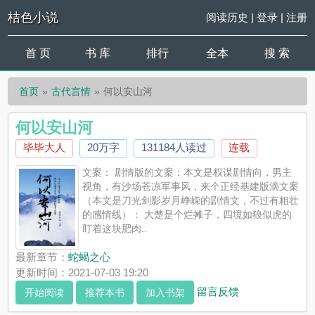
桔色小说
阅读历史
|
登录
|
注册
首 页
书 库
排行
全本
搜 索
首页
古代言情
何以安山河
何以安山河
毕毕大人
20万字
131184人读过
连载
文案： 剧情版的文案：本文是权谋剧情向，男主
视角，有沙场苍凉军事风，来个正经基建版滴文案
（本文是刀光剑影岁月峥嵘的剧情文，不过有粗壮
的感情线）： 大楚是个烂摊子，四境如狼似虎的
盯着这块肥肉..
最新章节：
蛇蝎之心
更新时间：2021-07-03 19:20
留言反馈
开始阅读
推荐本书
加入书架