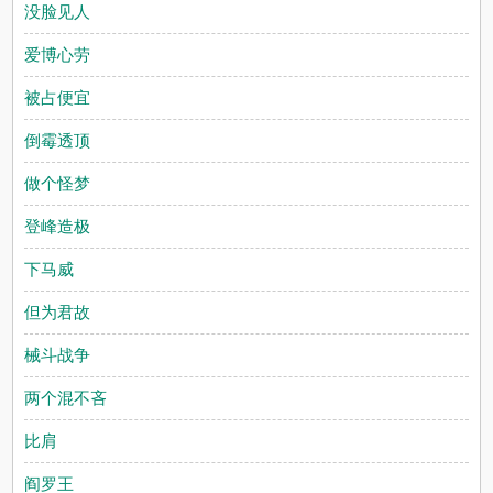
没脸见人
爱博心劳
被占便宜
倒霉透顶
做个怪梦
登峰造极
下马威
但为君故
械斗战争
两个混不吝
比肩
阎罗王