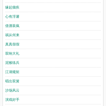
缘起痼疾
心有浮屠
借酒装疯
祸从何来
真真假假
双响大礼
泥猴练兵
江湖规矩
唱出双簧
沙场风云
演戏好手