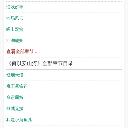
演戏好手
沙场风云
唱出双簧
江湖规矩
查看全部章节 ↓
《何以安山河》全部章节目录
烽烟大漠
魔王露锋芒
命运周折
孤城无援
我是小黄鱼儿