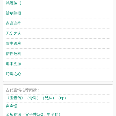
鸿雁传书
斩草除根
点谁谁炸
无妄之灾
雪中送炭
信任危机
追本溯源
蛇蝎之心
古代言情推荐阅读：
《玉壶传》（骨科）（兄妹）（np）
声声慢
金阙春深（父子丼1v2，男全处）