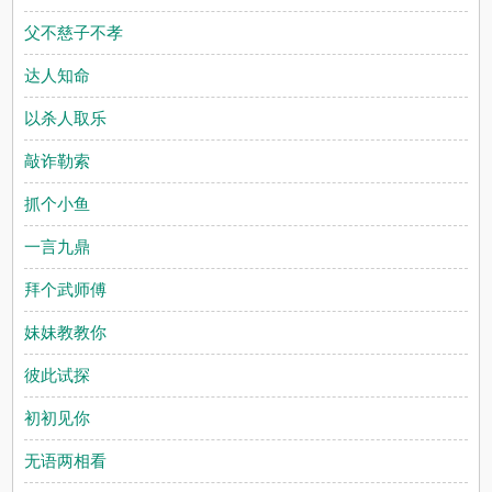
父不慈子不孝
达人知命
以杀人取乐
敲诈勒索
抓个小鱼
一言九鼎
拜个武师傅
妹妹教教你
彼此试探
初初见你
无语两相看