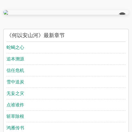
��
《何以安山河》最新章节
蛇蝎之心
追本溯源
信任危机
雪中送炭
无妄之灾
点谁谁炸
斩草除根
鸿雁传书