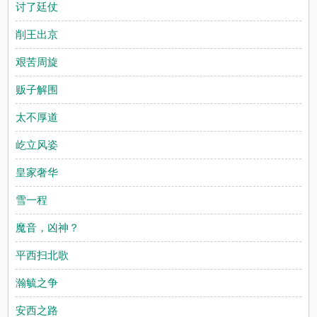
讨了廷仗
削王出京
艰苦周旋
贩子解围
太不厚道
屹立风姿
皇家奢华
雪一程
魔音，凶神？
平西扫北歌
瀚毓之争
安西之路