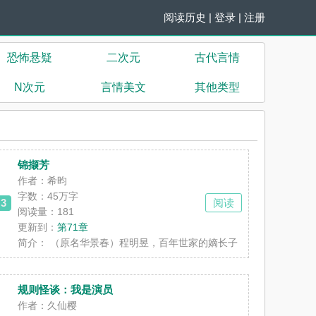
阅读历史
|
登录
|
注册
恐怖悬疑
二次元
古代言情
N次元
言情美文
其他类型
锦撷芳
作者：希昀
字数：
45万字
3
阅读
阅读量：181
更新到：
第71章
食，不爱吃饭，喜欢赖床，还有一点......
简介：
（原名华景春）程明昱，百年世家的嫡长子，程氏家族掌门人，年
规则怪谈：我是演员
作者：久仙樱