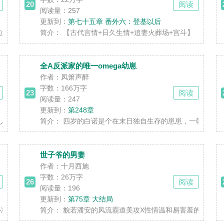
20
阅读
阅读量：257
更新到：
第七十五章 番外六：登基以后
，还不甘心追在白逾洲身后，拿着老一辈开玩笑的......
简介：
【古代言情+日久生情+追妻火葬场+宫斗】 【嘴硬心软太
全A反派家的唯一omega幼崽
作者：凤箫声醉
字数：
166万字
23
阅读
阅读量：247
更新到：
第248章
危机。 秦书坚强地活到了三十岁。 她突然发......
简介：
四岁的白诺是个在末日独自生存的崽崽，一朝穿越，他来到
世子爷的男妻
作者：十月西施
字数：
26万字
26
阅读
阅读量：196
更新到：
第75章 大结局
情前直男0（时云舒） - 双失忆、直掰弯，从......
简介：
貌若潘安的风流霸道美攻X性情温和易害羞的壮受 【美攻vs