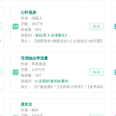
心怀鬼胎
作者：吲哚儿
字数：
36万字
14
阅读
阅读量：681
更新到：
第82章 if 沈璲重生2
象，他跟着去见未来继父，向小区门卫问路。 旁边......
简介：
【相爱相杀+极限拉扯+上位者低头+娱乐圈】 步步为营女
导演她自带流量
作者：苹果微甜
字数：
129万字
17
阅读
阅读量：287
更新到：
6.沈望舒/秦风的番外
不料这一去正入罗网中。 * 正文完结了，番......
简介：
【打脸逆袭】*【含剧本小世界】*【多男雄竞全c】 穿
庶长女
作者：蜗牛
字数：
22万字