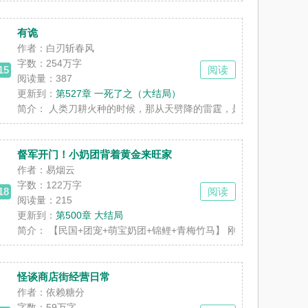
有诡
作者：白刃斩春风
字数：
254万字
15
阅读
阅读量：387
更新到：
第527章 一死了之（大结局）
明星×狼系腹黑公子哥 沈璲近来日子......
简介：
人类刀耕火种的时候，那从天劈降的雷霆，是偶发的自然现象，亦是
督军开门！小奶团背着黄金来旺家
作者：易烟云
字数：
122万字
18
阅读
阅读量：215
更新到：
第500章 大结局
越后，苏柒成了万人嫌女明星，还在参加导......
简介：
【民国+团宠+萌宝奶团+锦鲤+青梅竹马】 刚出生的舟舟被亲生
怪谈商店街经营日常
作者：依赖糖分
字数：
59万字