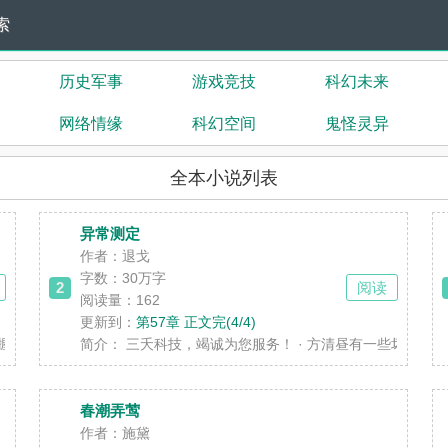
索
历史军事
游戏竞技
科幻未来
网络情缘
科幻空间
鬼怪灵异
全本小说列表
异常测定
作者：退戈
字数：
30万字
2
阅读
阅读量：162
更新到：
第57章 正文完(4/4)
兵权，宋安安身为他的独女，由皇帝做主定下了她未......
简介：
三夭科技，竭诚为您服务！ · 方清昼有一些坏毛病。挑
春潮弄莺
作者：施黛