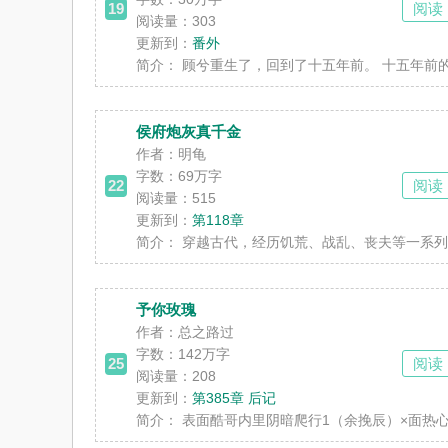
19
阅读
阅读量：303
更新到：
番外
简介：
顾兮重生了，回到了十五年前。 十五年前的她
侯府炮灰真千金
作者：明龟
字数：
69万字
22
阅读
阅读量：515
更新到：
第118章
简介：
穿越古代，经历饥荒、战乱、丧夫等一系列人生
予你玫瑰
作者：总之路过
字数：
142万字
25
阅读
阅读量：208
更新到：
第385章 后记
简介：
表面酷哥内里阴暗爬行1（余挽辰）×面热心冷淡