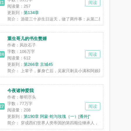
21
阅读
阅读量：257
更新到：
第134章
子X冷静清醒庶长女】 都说言家庶长......
简介：
游星三十岁生日这天，做了两件事：从第二星区中心城的一家C级
重生哥儿的书生赘婿
作者：风吹石子
字数：
106万字
24
阅读
阅读量：612
更新到：
第266章 京城45
了ABO世界，成了拥有反派家血脉的幼崽。 ......
简介：
上辈子，爹身亡后，吴家只剩吴小满和阿娘两人。因没有男丁，满哥
今夜诸神爱我
作者：黎明尽头
字数：
77万字
27
阅读
阅读量：208
更新到：
第190章 阿蒙·蛇与玫瑰（一）[番外]”
壮受】1v1sc 好消息：年少名动京......
简介：
穿成西幻世界人类帝国的第四顺位继承人， 没什么野心的薄光只想