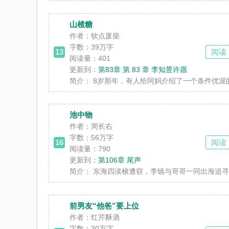
山楂糖
作者：钦点废柴
字数：
39万字
13
阅读
阅读量：401
更新到：
第83章 第 83 章 李知昱许愿
简介：
8岁那年，有人给阿妈介绍了一个条件优渥的对
池中物
作者：周长右
字数：
56万字
16
阅读
阅读量：790
更新到：
第106章 尾声
简介：
东海四渎梭遭窃，李镜与哥哥一同出海追寻。 却
前男友“他爸”要上位
作者：红芹酥酒
字数：
30万字