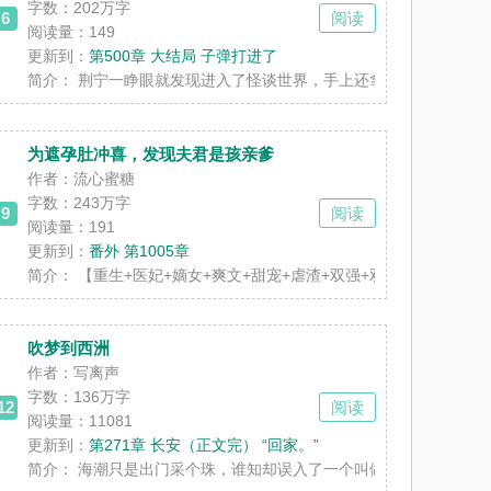
字数：
202万字
6
阅读
阅读量：149
更新到：
第500章 大结局 子弹打进了
，而是年近半百的老侯爷。 京中人......
简介：
荆宁一睁眼就发现进入了怪谈世界，手上还拿着一张规则纸。 【新娘
为遮孕肚冲喜，发现夫君是孩亲爹
作者：流心蜜糖
字数：
243万字
9
阅读
阅读量：191
更新到：
番外 第1005章
 x 强占有欲阴湿疯批 南初在美留......
简介：
【重生+医妃+嫡女+爽文+甜宠+虐渣+双强+双洁+1v1】 前世
吹梦到西洲
作者：写离声
字数：
136万字
12
阅读
阅读量：11081
更新到：
第271章 长安（正文完） “回家。”
易靠着自己卷成了人生赢家，升职加薪，......
简介：
海潮只是出门采个珠，谁知却误入了一个叫做西洲的世界 这里妖鬼