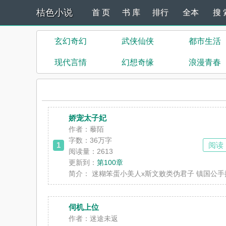
桔色小说
首 页
书 库
排行
全本
搜 
玄幻奇幻
武侠仙侠
都市生活
现代言情
幻想奇缘
浪漫青春
娇宠太子妃
作者：藜陌
字数：
36万字
1
阅读
阅读量：2613
更新到：
第100章
简介：
迷糊笨蛋小美人x斯文败类伪君子 镇国公手握
伺机上位
作者：迷途未返