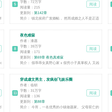
字数：
72万字
5
阅读
阅读量：215
更新到：
第142章
度假山庄，断联疗伤。 山庄给她安排了专属管家......
简介：
镇北侯府广发婚帖， 然而成婚之人不是正适龄的侯府世子
夜色难寐
作者：漆愿
字数：
39万字
8
阅读
阅读量：171
更新到：
第69章 夜色真难寐
瘁、气血两亏。 为了日子能过得轻松些，她从雪......
简介：
假乖乖女真野心家 x 假穷小子真掌权人 又凶又作千金小姐
穿成虐文男主，发疯创飞娱乐圈
作者：临钥
字数：
31万字
11
阅读
阅读量：136
更新到：
第88章
遇连环车祸，享年二十八岁。 好消息：没死，穿......
简介：
今宵，一名优秀的小镇做题家。 父母双亡的他，好不容