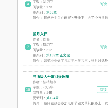
字数：
31万字
4
阅读
阅读量：173
更新到：
第65章
简介：
简然分手后在闺蜜的安排下，去了个与世隔绝的
揽月入怀
作者：鹿谣
字数：
56万字
7
阅读
阅读量：212
更新到：
第139章 正文完
简介：
兢兢业业做了几百年六界共主，扶月只觉身心交
当满级大号重回娱乐圈
作者：桔桔如令
字数：
43万字
10
阅读
阅读量：145
更新到：
第124章
简介：
黎陌在赶去参加电影节颁奖典礼的路上，意外遭