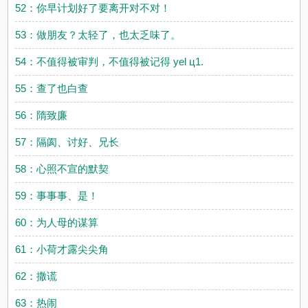
52：你早计划好了要离开对不对！
53：做朋友？太轻了，也太乏味了。
54：不值得被审判，不值得被记得 уel ц1.
55：查了也白查
56：隋致廉
57：隔阂、讨好、兄长
58：心照不宣的默契
59：事事事、是！
60：为人母的谋算
61：小荷才露尖尖角
62：撒谎
63：热闹