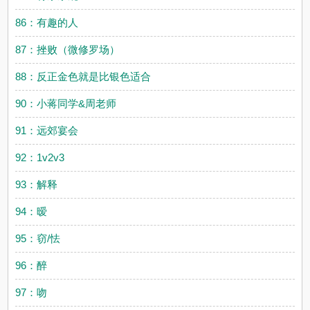
86：有趣的人
87：挫败（微修罗场）
88：反正金色就是比银色适合
90：小蒋同学&周老师
91：远郊宴会
92：1v2v3
93：解释
94：暧
95：窃/怯
96：醉
97：吻