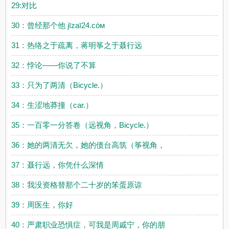
29:对比
30：曾经那个他 jīzaī24.còм
31：热络之于疏离，蒋明筝之于聂行远
32：悖论——你说了不算
33：只为了两清（Bicycle.）
34：生涩地莽撞（car.）
35：一百零一分答卷（远视角，Bicycle.）
36：她的两清无欠，她的债台高筑（筝视角，
37：聂行远，你凭什么深情
38：我没资格替那个二十岁的笨蛋原谅
39：周医生，你好
40：严肃职业恐惧症，可我是周戚宁，你的朋