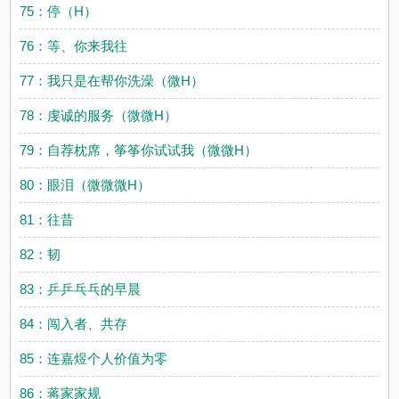
75：停（H）
76：等、你来我往
77：我只是在帮你洗澡（微H）
78：虔诚的服务（微微H）
79：自荐枕席，筝筝你试试我（微微H）
80：眼泪（微微微H）
81：往昔
82：韧
83：乒乒乓乓的早晨
84：闯入者、共存
85：连嘉煜个人价值为零
86：蒋家家规