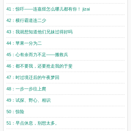
41：惊吓——连嘉煜怎么哪儿都有你！ jizai
42：横行霸道连二少
43：我就想知道他们兄妹过得好吗
44：苹果一分为二
45：心有余而力不足——搬救兵
46：都不要我，还要抢走我的于斐
47：时过境迁后的午夜梦回
48：一步一步往上爬
49：试探、野心、相识
50：惊险
51：早点休息，别想太多。