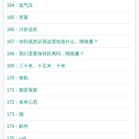
164：低气压
165：答案
166：讨价还价
167：你到底想从我这里知道什么，隋致廉？
168：我们需要保持距离吗，隋致廉？
169：三十米、十五米、十米
170：僚机
171：都是冤家
172：各有心思
173：烟
174：邮件
175：call