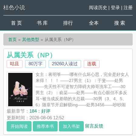
桔色小说
阅读历史
|
登录
|
注册
首 页
书 库
排行
全本
搜 索
首页
其他类型
从属关系（NP）
从属关系（NP）
咕且
80万字
29260人读过
连载
女主：蒋明筝——哪有什么坏心思，完全是好女人
来得！ ！ ！ ——27男主（1）：于斐——处男
——先天性不可逆智力障碍大帅哥洗车工——30
男主（2）：俞棐——处男——有点心眼但不多反
耳~被当成反差萌的大总裁——30男（3、4、5、
6）随章节开启解锁ing——处男3456——吵吵闹
闹的3456房
最新章节：
184：好评
——————————————————————————————
更新时间：2026-08-06 12:52
避雷：1.不稳定更新(23:00-1:00)，作者经常因为打工消失，收费
留言反馈
开始阅读
推荐本书
加入书架
章节均50po,仅为了防盗；2.我会写女口男+射尿（筝&amp;amp;
斐），只有这对会有这个剧情，我溺爱这对；所以提前说求放