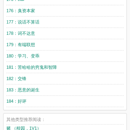
176：臭资本家
177：说话不算话
178：词不达意
179：有端联想
180：学习、变乖
181：苦哈哈的穷鬼和智障
182：交锋
183：恶意的诞生
184：好评
其他类型推荐阅读：
赌 （校园，1V1）