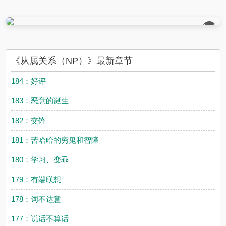
过，已经写在避雷里，接受不了的可以跑了，别骂...
��
《从属关系（NP）》最新章节
184：好评
183：恶意的诞生
182：交锋
181：苦哈哈的穷鬼和智障
180：学习、变乖
179：有端联想
178：词不达意
177：说话不算话