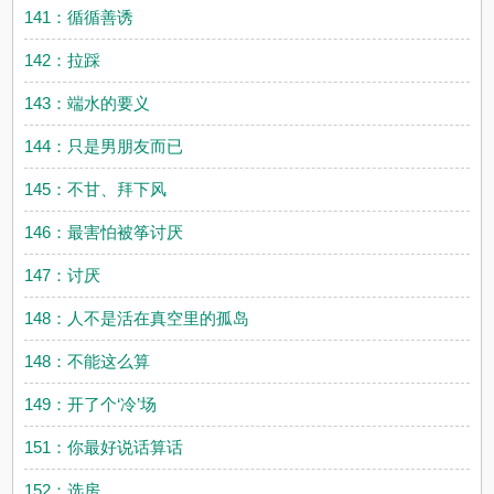
141：循循善诱
142：拉踩
143：端水的要义
144：只是男朋友而已
145：不甘、拜下风
146：最害怕被筝讨厌
147：讨厌
148：人不是活在真空里的孤岛
148：不能这么算
149：开了个‘冷’场
151：你最好说话算话
152：选房