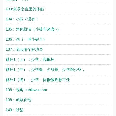
133:未尽之言里的体贴
134：小四？没有！
135：角色扮演（小破车来喽~）
136：溺（一辆小破车）
137：我会做个好演员
番外1（上）：少爷，我很坏
番外1（中）：少爷蠢、少爷犟、少爷啊少爷，
番外1（终）：少爷，你很像政教主任
138：视角 нuōlawu.cōm
139：就欺负他
140：吵架