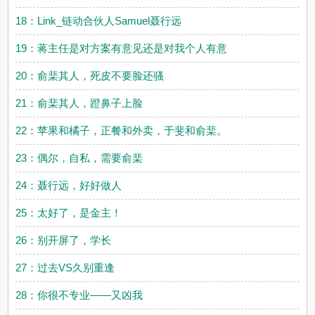
18：Link_链动合伙人Samuel聂行远
19：蒋主任是对方案有意见还是对我个人有意
20：俞棐其人，死皮不要脸还骚
21：俞棐其人，蹬鼻子上脸
22：苹果和橘子，正餐和外卖，于斐和俞棐。
23：偶尔，自私，需要俞棐
24：聂行远，好好做人
25：太好了，是金主！
26：别开屏了，学长
27：过去VS久别重逢
28：你很不专业——又凶我