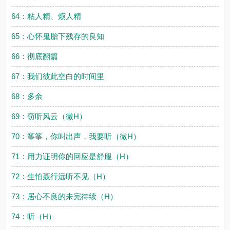
64：粘人精、烦人精
65：心怀鬼胎下残存的良知
66：彻底翻篇
67：我们彼此空白的时间里
68：多余
69：窃听风云（微H）
70：筝筝，你叫出声，我要听（微H）
71：用力证明你的回应是舒服（H）
72：生怕聂行远听不见（H）
73：居心不良的未完待续（H）
74：听（H）