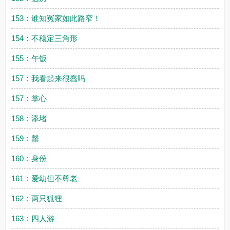
153：谁知冤家如此路窄！
154：不稳定三角形
155：午饭
157：我看起来很蠢吗
157：掌心
158：添堵
159：罄
160：身份
161：爱幼但不尊老
162：两只狐狸
163：四人游