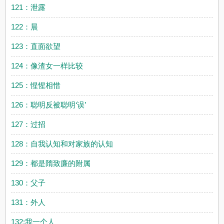
121：泄露
122：晨
123：直面欲望
124：像渣女一样比较
125：惺惺相惜
126：聪明反被聪明‘误’
127：过招
128：自我认知和对家族的认知
129：都是隋致廉的附属
130：父子
131：外人
132:我一个人