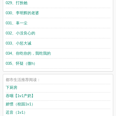
029、打扮她
030、李明辉的老婆
031、辜一尘
032、小没良心的
033、小惩大诫
034、你吃你的，我吃我的
035、怀疑（微h）
都市生活推荐阅读：
下厨房
吞咽【1v1产奶】
娇惯（校园1v1）
迟音（1v1）