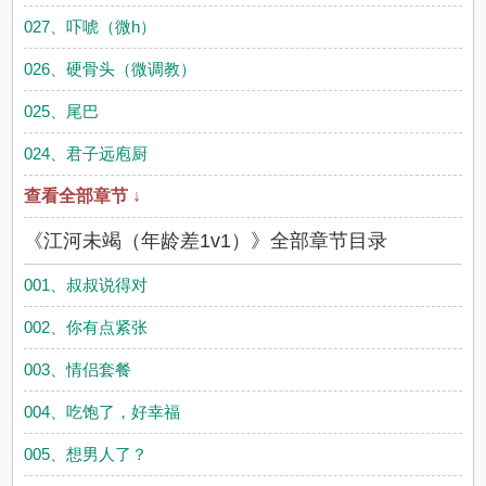
027、吓唬（微h）
026、硬骨头（微调教）
025、尾巴
024、君子远庖厨
查看全部章节 ↓
《江河未竭（年龄差1v1）》全部章节目录
001、叔叔说得对
002、你有点紧张
003、情侣套餐
004、吃饱了，好幸福
005、想男人了？