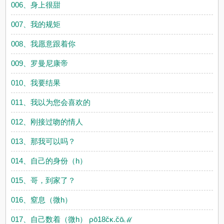
006、身上很甜
007、我的规矩
008、我愿意跟着你
009、罗曼尼康帝
010、我要结果
011、我以为您会喜欢的
012、刚接过吻的情人
013、那我可以吗？
014、自己的身份（h）
015、哥，到家了？
016、窒息（微h）
017、自己数着（微h） ρō18čκ.čōℳ