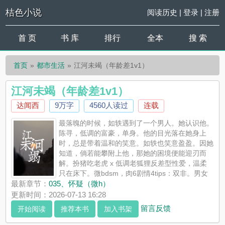
桔色小说
阅读历史
|
登录
|
注册
首 页
书 库
排行
全本
搜 索
首页
都市生活
江河未竭（年龄差1v1）
江河未竭（年龄差1v1）
达闻西
9万字
4560人读过
连载
最落魄的时候，如轶遇到了一个男人。她认识他。
陈寻，低调的富豪，单身。他的目光落在她身上
时，总是带着温和的笑意。如轶也笑意盈盈。因她
知道，倘若能攀附上他，那她的困境便能迎刃而
解。扮猪吃老虎 x 低调老狐狸反差型性爱，温柔
只在床下。微bdsm，肉6剧情4tips：双非。男女
主都不是好东西。年龄差十岁。本文未全文囤稿。“我不会放你离
最新章节：
035、怀疑（微h）
开，直到江河枯竭。”
更新时间：2026-07-13 16:28
留言反馈
开始阅读
推荐本书
加入书架