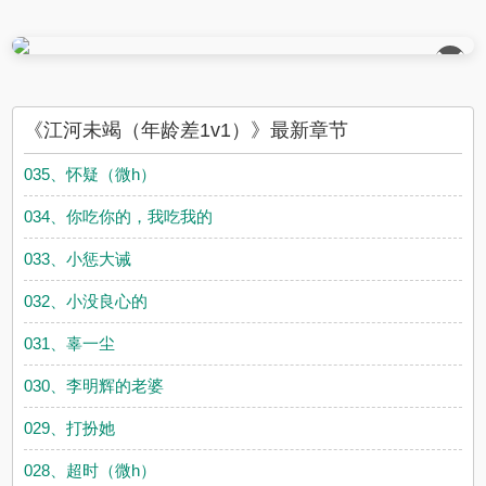
��
《江河未竭（年龄差1v1）》最新章节
035、怀疑（微h）
034、你吃你的，我吃我的
033、小惩大诫
032、小没良心的
031、辜一尘
030、李明辉的老婆
029、打扮她
028、超时（微h）