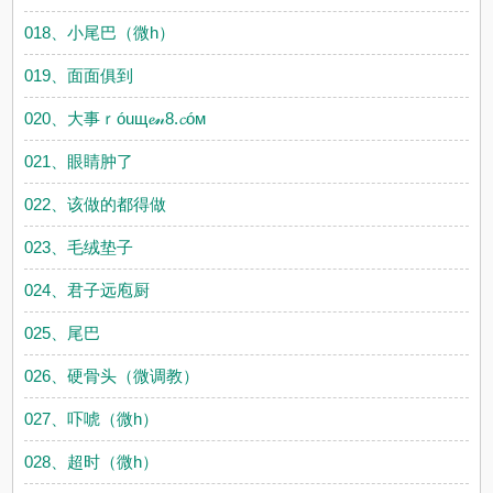
018、小尾巴（微h）
019、面面俱到
020、大事ｒóuщ𝓮𝓃8.𝓬óм
021、眼睛肿了
022、该做的都得做
023、毛绒垫子
024、君子远庖厨
025、尾巴
026、硬骨头（微调教）
027、吓唬（微h）
028、超时（微h）