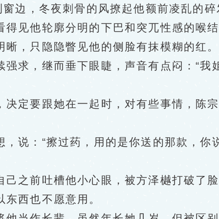
窗边，冬夜刺骨的风撩起他额前凌乱的碎
得见他轮廓分明的下巴和突兀性感的喉结
明晰，只隐隐瞥见他的侧脸有抹模糊的红
求，继而垂下眼睫，声音有点闷：“我姐
决定要跟她在一起时，对有些事情，陈宗
说：“擦过药，用的是你送的那款，你说
己之前吐槽他小心眼，被方泽樾打破了脸
以东西也不愿意用。
他当作长辈，虽然年长她几岁，但被区别