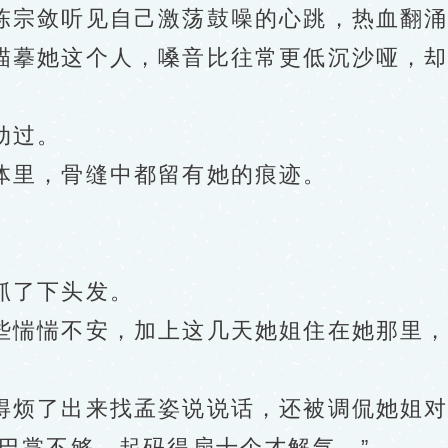
宗敛听见自己激荡鼓噪的心跳，热血翻涌
她这个人，嗓音比往常更低沉沙哑，却也
动过。
里，骨缝中都留有她的痕迹。
了下头发。
惴惴不安，加上这几天她姐住在她那里，
烦了出来找孟姿说说话，还被调侃她姐对
掌不够，起码得扇十个才解气。”