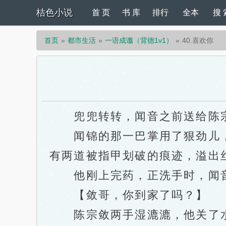
桔色小说
首 页
书 库
排行
全本
搜 
首页
都市生活
一语成谶（背德1v1）
40.喜欢你
兜兜转转，闻音之前送给陈宗
闻锦的那一巴掌用了狠劲儿，
有两道被指甲划破的痕迹，溢出
他刚上完药，正洗手时，闻音
【敛哥，你到家了吗？】
陈宗敛两手湿漉漉，他关了水