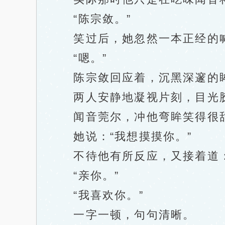
“陈宗敛。”
笑过后，她忽然一本正经的喊
“嗯。”
陈宗敛回应着，沉黑深邃的眸
两人安静地凝视片刻，目光胶
闻音莞尔，冲他弯眸笑得很
她说：“我想摸摸你。”
不待他有所反应，又接着道：
“亲你。”
“我喜欢你。”
一字一顿，句句清晰。