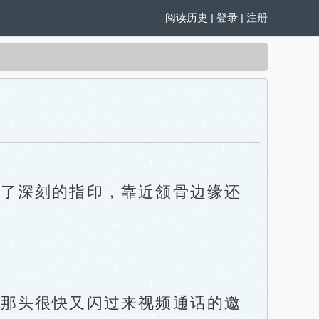
阅读历史
|
登录
|
注册
了深刻的指印，靠近颔骨边缘还
那头很快又闪过来视频通话的邀