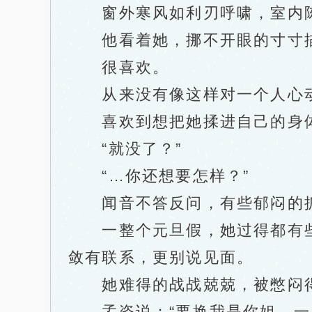
窗外寒风如利刃呼啸，室内陈
他看着她，挪不开眼的寸寸描摹
很喜欢。
从来没有像这样对一个人心
喜欢到想把她揉进自己的身体
“就没了？”
“…你还想要怎样？”
闻音不答反问，有些郁闷的抓
一整个元旦假，她过得都有些
敛有联系，更别说见面。
她难得的战战兢兢，被憋闷得
孟姿说：“要换我是你姐，一巴