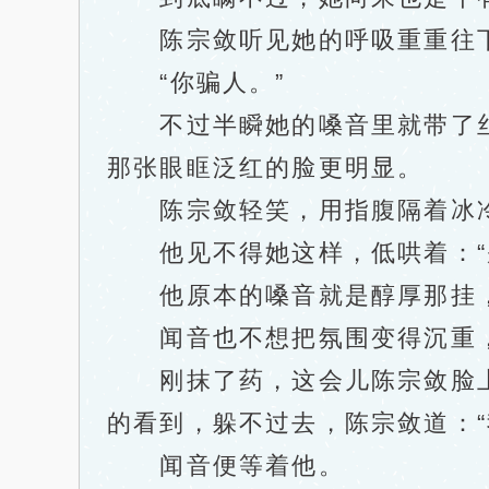
陈宗敛听见她的呼吸重重往下沉
“你骗人。”
不过半瞬她的嗓音里就带了丝
那张眼眶泛红的脸更明显。
陈宗敛轻笑，用指腹隔着冰冷的
他见不得她这样，低哄着：“
他原本的嗓音就是醇厚那挂，
闻音也不想把氛围变得沉重，平
刚抹了药，这会儿陈宗敛脸上
的看到，躲不过去，陈宗敛道：“
闻音便等着他。