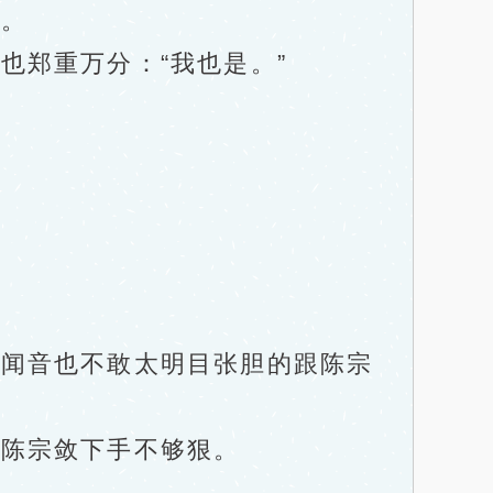
。
郑重万分：“我也是。”
闻音也不敢太明目张胆的跟陈宗
陈宗敛下手不够狠。