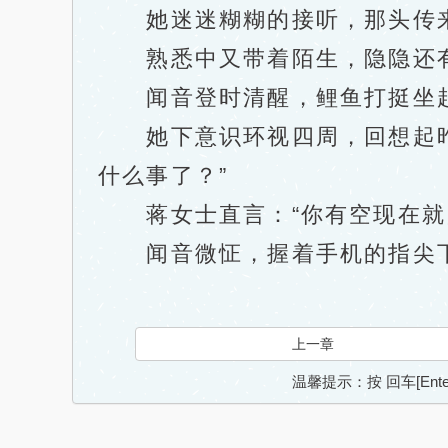
她迷迷糊糊的接听，那头传来蒋
熟悉中又带着陌生，隐隐还有
闻音登时清醒，鲤鱼打挺坐起
她下意识环视四周，回想起昨晚
什么事了？”
蒋女士直言：“你有空现在就
闻音微怔，握着手机的指尖下
上一章
温馨提示：按 回车[En