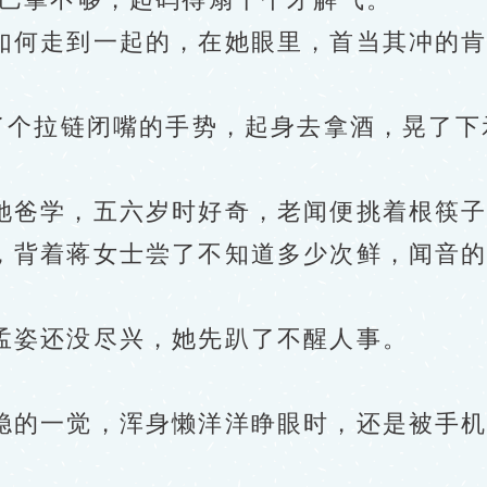
何走到一起的，在她眼里，首当其冲的肯
个拉链闭嘴的手势，起身去拿酒，晃了下示
。
爸学，五六岁时好奇，老闻便挑着根筷子
，背着蒋女士尝了不知道多少次鲜，闻音
姿还没尽兴，她先趴了不醒人事。
的一觉，浑身懒洋洋睁眼时，还是被手机