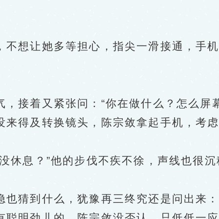
想让她多等担心，指尖一滑接通，手机
接着又紧张问：“你在做什么？怎么屏幕
来得及转换镜头，陈宗敛拿起手机，考虑
休息？”他的步伐不疾不徐，声线也很沉
。
猜到什么，犹豫再三终究还是问出来：“
聪明劲儿的，陈宗敛没否认，只低低一应