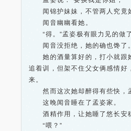
闻锦护妹妹，不管两人究竟如
闻音幽幽看她。
“得。”孟姿极有眼力见的做了
闻音没拒绝，她的确也馋了
她的酒量算好的，打小就跟她
追着训，但架不住父女俩感情好
来。
然而这次她却醉得有些快，孟
这晚闻音睡在了孟姿家。
酒精作用，让她睡了悠长安稳
“喂？”