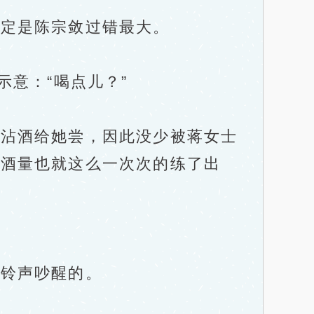
定是陈宗敛过错最大。
意：“喝点儿？”
沾酒给她尝，因此没少被蒋女士
的酒量也就这么一次次的练了出
铃声吵醒的。