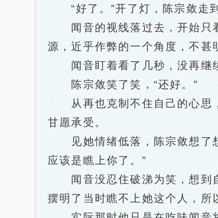
“好了。”开了灯，陈宗敛走到
闻音的视线落过去，开始只看
源，近乎作弊的一个角度，不甚
闻音盯着看了几秒，没再继续强
陈宗敛笑了笑，“还好。”
从再也克制不住自己的心思，
甘愿承受。
见她情绪低落，陈宗敛想了想，
应该是瞧上你了。”
闻音没忍住破涕为笑，想到自
摆明了当时瞧不上她这个人，所
实际那时他只是在吃味闻音将