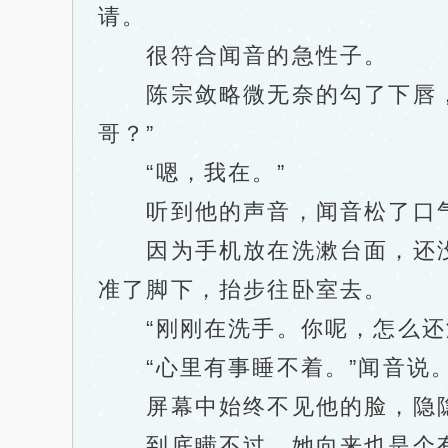
请。
很符合闻音的急性子。
陈宗敛略微无奈的勾了下唇，不
哥？”
“嗯，我在。”
听到他的声音，闻音松了口气，
因为手机放在洗漱台面，还没
准了脚下，抬步往卧室去。
“刚刚在洗手。你呢，怎么还没
“心里有事睡不着。”闻音说
屏幕中始终不见他的脸，隐隐也
到底瞒不过，她向来也是个有