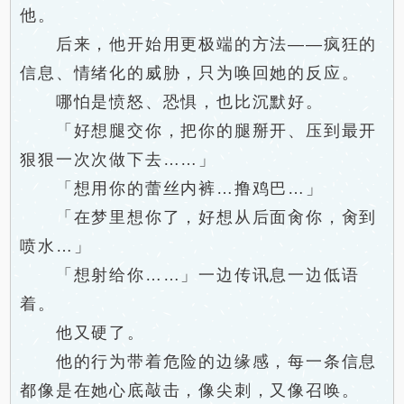
他。
后来，他开始用更极端的方法——疯狂的
信息、情绪化的威胁，只为唤回她的反应。
哪怕是愤怒、恐惧，也比沉默好。
「好想腿交你，把你的腿掰开、压到最开
狠狠一次次做下去……」
「想用你的蕾丝内裤…撸鸡巴…」
「在梦里想你了，好想从后面肏你，肏到
喷水…」
「想射给你……」一边传讯息一边低语
着。
他又硬了。
他的行为带着危险的边缘感，每一条信息
都像是在她心底敲击，像尖刺，又像召唤。