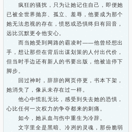
疯狂的骚扰，只为让她记住自己，即便她
已被全世界抛弃、孤立、羞辱，他要成为那个
她无法忽视的存在，愤怒或恐惧终归有回音，
远比沉默更令他安心。
而当她受到网路的霸凌时——他曾经想出
手，想让那些在背后出谋划策的人付出代价，
但当时手边还有新人的书要出版，他被迫停下
脚步。
回过神时，辞辞的网页停更，书本下架，
她消失了，像从未存在过一样。
他心中慌乱无比，感受到失去她的恐惧，
心比任何一次权力的争夺都来的刺痛。
如今，她从血与伤中重生为冷辞。
文字里全是黑暗、冷冽的灵魂，那份脆弱