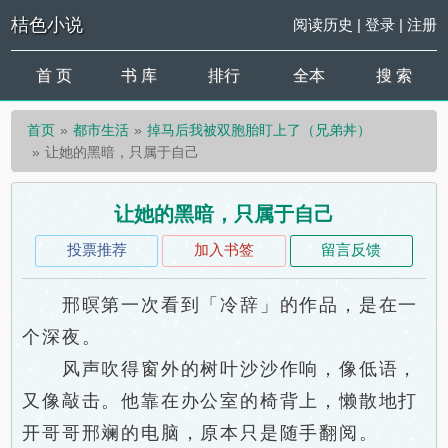
桔色小说
阅读历史
|
登录
|
注册
首 页
书 库
排行
全本
搜 索
首页
都市生活
掉马后我被双胞胎盯上了（兄弟丼）
让她的黑暗，只属于自己
让她的黑暗，只属于自己
投票推荐
加入书签
留言反馈
邢暝第一次看到「冷辞」的作品，是在一
个深夜。
风声吹得窗外的树叶沙沙作响，像低语，
又像敲击。他靠在办公室的椅背上，懒散地打
开哥哥邢斓的电脑，原本只是随手翻阅。