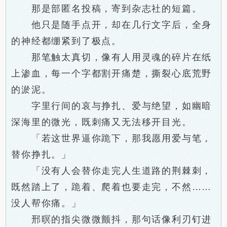
那是部匿名投稿，寄到杂志社的短篇。
他只是随手点开，却在几行文字后，全身
的神经都绷紧到了极点。
那笔触太真切，像有人用灵魂的碎片在纸
上渗血，每一个字都割开痛楚，撕裂心底荒野
的淤泥。
字里行间的哀与挣扎、爱与绝望，如幽暗
深海里的微光，既刺痛又无法移开目光。
「若这世界逼你跪下，那我愿用爱与笔，
替你挣扎。」
「没有人会替你走完人生道路的荆棘刺，
既然踏上了，跪着、爬着也要走完，不然……
没人帮你痛。」
邢暝的指尖微微颤抖，那句话像利刃钉进