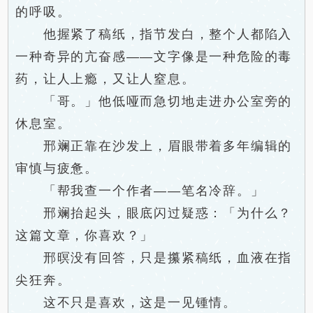
的呼吸。
他握紧了稿纸，指节发白，整个人都陷入
一种奇异的亢奋感——文字像是一种危险的毒
药，让人上瘾，又让人窒息。
「哥。」他低哑而急切地走进办公室旁的
休息室。
邢斓正靠在沙发上，眉眼带着多年编辑的
审慎与疲惫。
「帮我查一个作者——笔名冷辞。」
邢斓抬起头，眼底闪过疑惑：「为什么？
这篇文章，你喜欢？」
邢暝没有回答，只是攥紧稿纸，血液在指
尖狂奔。
这不只是喜欢，这是一见锺情。