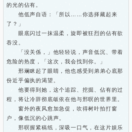
的光的佔有。
他低声自语：「所以……你选择藏起来
了？」
眼底闪过一抹温柔，旋即被狂烈的佔有欲
吞没。
「没关係，」他轻轻说，声音低沉、带着
危险的热度，「这次，我会找到你。」
邢斓眯起了眼睛，他也感受到弟弟心底那
份近乎偏执的渴望。
他要得到她，这个追踪、挖掘、佔有的过
程，将让冷辞彻底皈依在他与邢暝的世界里。
窗外的夜风愈加急促，吹得树叶拍打窗
户，像低沉的心跳声。
邢暝握紧稿纸，深吸一口气，在这片娱乐