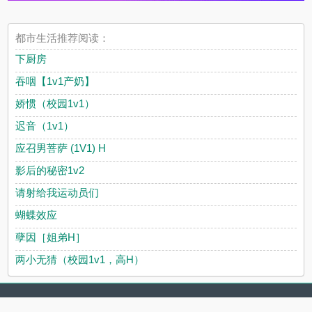
都市生活推荐阅读：
下厨房
吞咽【1v1产奶】
娇惯（校园1v1）
迟音（1v1）
应召男菩萨 (1V1) H
影后的秘密1v2
请射给我运动员们
蝴蝶效应
孽因［姐弟H］
两小无猜（校园1v1，高H）