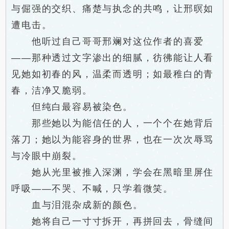
与倔强的交织、痛楚与执念的共鸣，让邢暝如
遭电击。
他听过自己哥哥邢斓对这位作者的喜爱
——那种透过文字渗出的细腻，彷彿能让人看
见她如初春的风，温柔而透明；如最稚白的青
春，洁净又脆弱。
但纯白最容易被染色。
那些她以为能信任的人，一个个在她背后
落刀；她以为能容身的世界，也在一次次辱骂
与冷眼中崩裂。
她从光里被推入深渊，学会在黑暗里屏住
呼吸——不哭、不喊，只学着微笑。
血与泪混杂成新的颜色。
她将自己一寸寸拆开，再拼回去，骨缝间