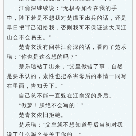
江俞深继续说：“无极令如今在我的手
中，陛下若是不想我对楚缊玉出兵的话，还是
早日把罪己诏给我，否则我可不保证这大周江
山会不会易主。”
楚青玄没有回答江俞深的话，看向了楚乐
琂：“你也是这么想的吗？”
楚乐琂站了出来，“父皇做错了事，自然
是要承认的，索性也把杀害母后的事情一同写
在里面，告知天下。”
自己总不能一直躲在江俞深的身后。
“做梦！朕绝不会写的！”
楚青玄依旧拒绝。
楚乐琂：“父皇就不想知道母后当初对我
说了什么吗？是关于你的。”