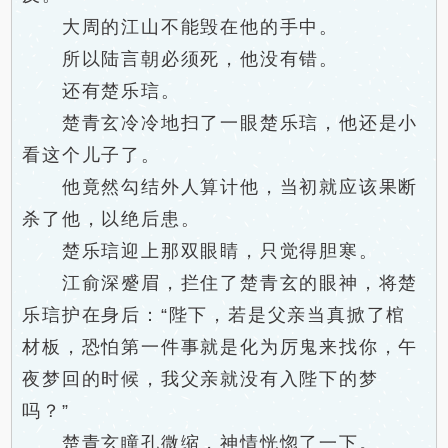
大周的江山不能毁在他的手中。
所以陆言朝必须死，他没有错。
还有楚乐琂。
楚青玄冷冷地扫了一眼楚乐琂，他还是小
看这个儿子了。
他竟然勾结外人算计他，当初就应该果断
杀了他，以绝后患。
楚乐琂迎上那双眼睛，只觉得胆寒。
江俞深蹙眉，拦住了楚青玄的眼神，将楚
乐琂护在身后：“陛下，若是父亲当真掀了棺
材板，恐怕第一件事就是化为厉鬼来找你，午
夜梦回的时候，我父亲就没有入陛下的梦
吗？”
楚青玄瞳孔微缩，神情恍惚了一下。