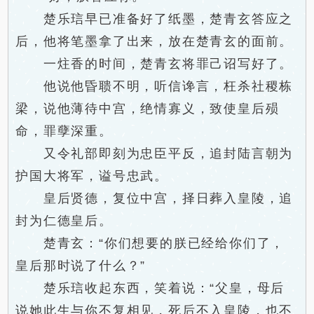
楚乐琂早已准备好了纸墨，楚青玄答应之
后，他将笔墨拿了出来，放在楚青玄的面前。
一炷香的时间，楚青玄将罪己诏写好了。
他说他昏聩不明，听信谗言，枉杀社稷栋
梁，说他薄待中宫，绝情寡义，致使皇后殒
命，罪孽深重。
又令礼部即刻为忠臣平反，追封陆言朝为
护国大将军，谥号忠武。
皇后贤德，复位中宫，择日葬入皇陵，追
封为仁德皇后。
楚青玄：“你们想要的朕已经给你们了，
皇后那时说了什么？”
楚乐琂收起东西，笑着说：“父皇，母后
说她此生与你不复相见，死后不入皇陵，也不