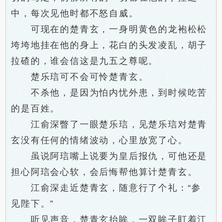
中，每次见他时都不怒自威。
可现在的楚青玄，一身明黄色的龙袍松松
垮垮地挂在他的身上，花白的头发凌乱，胡子
拉碴的，谁会信这是九五之尊呢。
楚乐琂可不会可怜楚青玄。
不杀他，是因为怕内忧外患，到时候吃苦
的是百姓。
江俞深瞥了一眼楚乐琂，见楚乐琂对楚青
玄没有任何的情绪波动，心里放宽了心。
虽说阿琂嘴上说要为皇后报仇，可他还是
担心阿琂会心软，会后悔帮他算计楚青玄。
江俞深走近楚青玄，随意行了个礼：“参
见陛下。”
听见声音，楚青玄抬眸，一双眸子盯着江