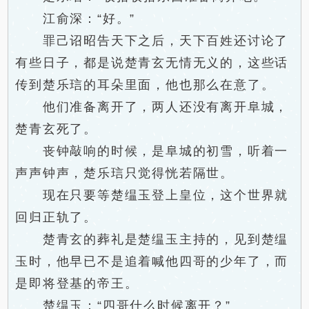
江俞深：“好。”
罪己诏昭告天下之后，天下百姓还讨论了
有些日子，都是说楚青玄无情无义的，这些话
传到楚乐琂的耳朵里面，他也那么在意了。
他们准备离开了，两人还没有离开阜城，
楚青玄死了。
丧钟敲响的时候，是阜城的初雪，听着一
声声钟声，楚乐琂只觉得恍若隔世。
现在只要等楚缊玉登上皇位，这个世界就
回归正轨了。
楚青玄的葬礼是楚缊玉主持的，见到楚缊
玉时，他早已不是追着喊他四哥的少年了，而
是即将登基的帝王。
楚缊玉：“四哥什么时候离开？”