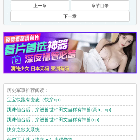
上一章
章节目录
下一章
历史军事推荐阅读：
宝宝快跑有变态（快穿np）
跳诛仙台后，穿进兽世种田文当稀有神兽(高h、np)
跳诛仙台后，穿进兽世种田文当稀有神兽(np)
快穿之欲女系统
低俗万人迷（快穿np）小偶像篇