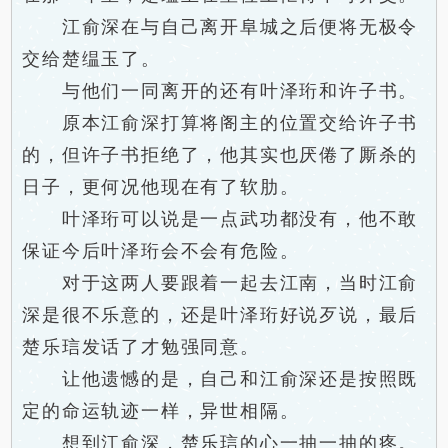
江俞深在与自己离开阜城之后便将无极令
交给楚缊玉了。
与他们一同离开的还有叶泽珩和许子书。
原本江俞深打算将阁主的位置交给许子书
的，但许子书拒绝了，他其实也厌倦了厮杀的
日子，更何况他现在有了软肋。
叶泽珩可以说是一点武功都没有，他不敢
保证今后叶泽珩会不会有危险。
对于这两人要跟着一起去江南，当时江俞
深是很不乐意的，还是叶泽珩好说歹说，最后
楚乐琂发话了才勉强同意。
让他遗憾的是，自己和江俞深还是按照既
定的命运轨迹一样，异世相隔。
想到江俞深，楚乐琂的心一抽一抽的疼。