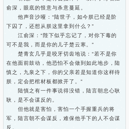
俞深，眼底的恨意与杀意蔓延。
他声音沙哑：“陆世子，如今朕已经是阶
下囚了，还想从朕这里拿到什么？”
江俞深：“陛下似乎忘记了，对你下毒的
可不是我，而是你的儿子楚云寒。”
楚青玄几乎是咬牙切齿地说：“若不是你
在他面前鼓动，他恐怕不会做到如此地步，陆
慎之，九泉之下，你的父亲若是知道你这样待
朕，定会把棺材板都掀开了。”
陆慎之有一件事说得没错，陆言朝忠心耿
耿，是不会谋反的。
但他就是害怕，害怕一个手握重兵的将
军，陆言朝不会谋反，难保他手下的人不会谋
反。