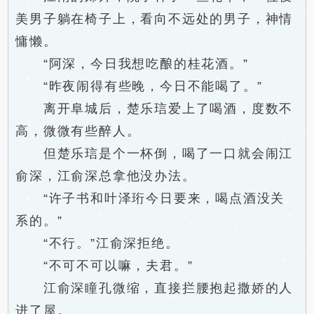
美男子躺在椅子上，看向不远处的男子，神情
慵懒。
“阿深，今日我想吃酿的桂花酒。”
“昨夜闹得有些晚，今日不能喝了。”
离开阜城后，楚乐琂爱上了喝酒，度数不
高，微微有些醉人。
但楚乐琂是个一杯倒，喝了一口就会闹江
俞深，江俞深总拿他没办法。
“许子书和叶泽珩今日要来，喝点酒没关
系的。”
“不行。”江俞深拒绝。
“不可不可以嘛，夫君。”
江俞深瞳孔微缩，直接拦腰抱起撒娇的人
进了屋。