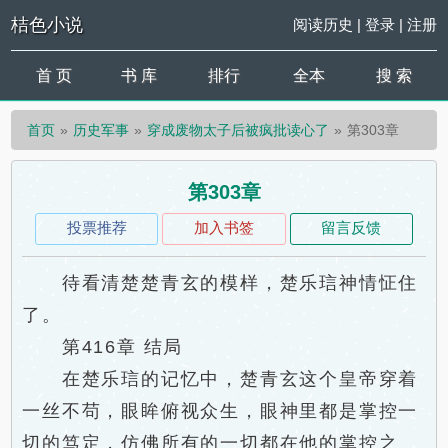
桔色小说
阅读历史
|
登录
|
注册
首 页
书 库
排行
全本
搜 索
首页
历史军事
穿成废物太子后被疯批读心了
第303章
第303章
投票推荐
加入书签
留言反馈
待看清楚楚青玄的模样，楚乐琂神情怔住
了。
第416章 结局
在楚乐琂的记忆中，楚青玄这个皇帝穿着
一丝不苟，眼眸俯视众生，眼神里都是掌控一
切的笃定，仿佛所有的一切都在他的掌控之