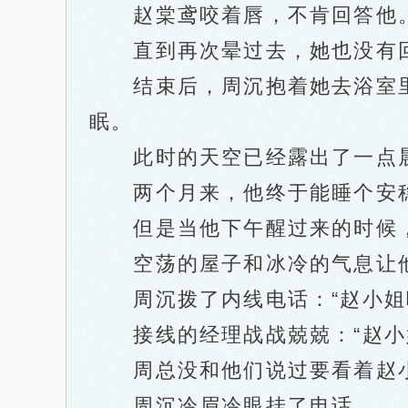
赵棠鸢咬着唇，不肯回答他
直到再次晕过去，她也没有回
结束后，周沉抱着她去浴室里
眠。
此时的天空已经露出了一点
两个月来，他终于能睡个安稳
但是当他下午醒过来的时候，
空荡的屋子和冰冷的气息让他
周沉拨了内线电话：“赵小姐
接线的经理战战兢兢：“赵小姐
周总没和他们说过要看着赵小
周沉冷眉冷眼挂了电话。