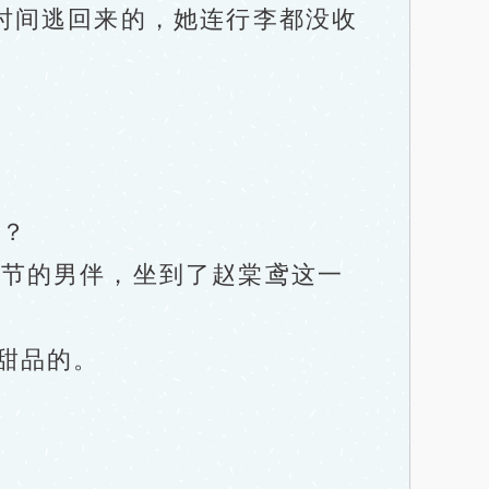
时间逃回来的，她连行李都没收
？
节的男伴，坐到了赵棠鸢这一
甜品的。