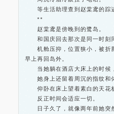
等生活助理查到赵棠鸢的踪迹
**
赵棠鸢是傍晚到的鹭岛。
和国庆回去那次是同一时刻同
机舱压抑，位置狭小，被折腾
早上再回岛外。
当她躺在酒店大床上的时候，
她身上还留着周沉的指纹和体
仰卧在床上望着素白的天花板
反正时间会适应一切。
日子久了，就像两年前她突然