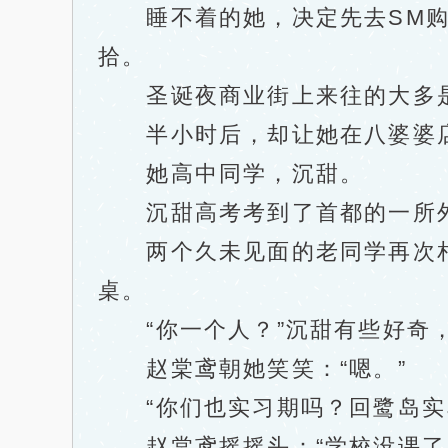
睡不着的她，决定先去SM购
拾。
圣诞夜商业街上来往的大多是
半小时后，却让她在八婆婆店
她高中同学，沉甜。
沉甜高考考到了首都的一所外
两个久未见面的老同学再次相
桌。
“你一个人？”沉甜有些好奇，
赵棠鸢朝她笑笑：“嗯。”
“你们也实习期吗？回鹭岛实
赵棠鸢摇摇头：“学校没课了，