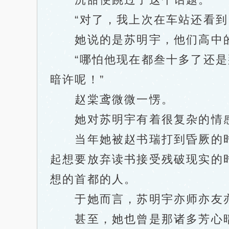
“对了，我上次在车站还看到了
她说的是苏明宇，他们高中的
“哪怕他现在都叁十多了还是那
暗许呢！”
赵棠鸢微微一愣。
她对苏明宇有着很复杂的情
当年她被赵书瑞打到昏厥的时
起想要放弃读书接受残破现实的
想的首都的人。
于她而言，苏明宇亦师亦友
甚至，她也曾是那诸多芳心暗