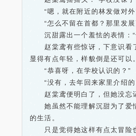
“嗯，就在附近的林发做对外
“怎么不留在首都？那里发展更
沉甜露出一个羞怯的表情：“也
赵棠鸢有些惊讶，下意识看了一
显得有点年轻，样貌倒是还可以
“恭喜呀，在学校认识的？”
“没有，去年回来家里介绍的
赵棠鸢便明白了，但她没忘记
她虽然不能理解沉甜为了爱情
的生活。
只是觉得她这样有点太冒险也