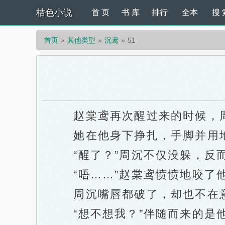
桔色小说
首 页
书 库
排行
全本
搜 
首页
其他类型
沉鸢
51
赵棠鸢再次醒过来的时候，周
她在他身下挣扎，手脚并用地
“醒了？”周沉不仅没躲，反而
“唔……”赵棠鸢愤愤地咬了
周沉嘴唇都破了，却也不在意
“想不想我？”伴随而来的是他