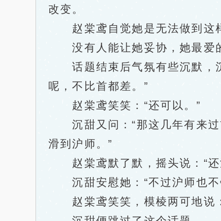
改变。
赵棠鸢自觉她是无法做到这
没有人能让她妥协，她最爱的
话题结束后气氛有些沉默，沉甜
呢，不比首都差。”
赵棠鸢笑笑：“还可以。”
沉甜又问：“那这几年有来过首
滑到沪师。”
赵棠鸢默了默，摇头说：“还
沉甜安慰她：“不过沪师也不错
赵棠鸢笑笑，模棱两可地说：
沉甜便跳过了这个话题。