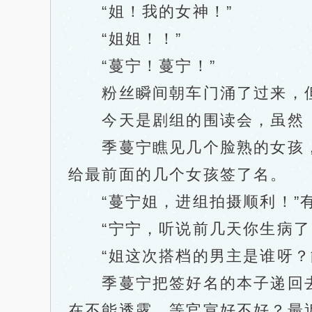
“姐！我的女神！”
“姐姐！！”
“蔓宁！蔓宁！”
粉丝瞬间朝车门涌了过来，但
今天是剧组的围读会，虽然《
季蔓宁瞧见几个脸熟的女孩，
给最前面的几个女孩签了名。
“蔓宁姐，进组拍摄顺利！”
“宁宁，听说前几天你生病了，
“姐这次搭档的男主是谁呀？能
季蔓宁把签好名的本子递回去，
在不能透露，等官宣好不好？最