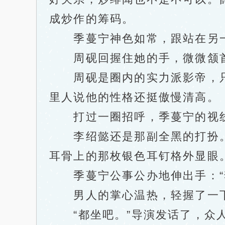
成炒作的筹码。
季蔓宁神色如常，跟站在另一侧
周砚回握住她的手，微微颔首
周砚是圈内的实力派影帝，只
里人说他的性格还挺傲慢清高。
打过一圈招呼，季蔓宁的视线
李绍懿还是那副全黑的打扮。
耳骨上的那枚银色耳钉格外显眼
季蔓宁公事公办地伸出手：“
男人的掌心温热，轻握了一下
“都坐吧。”导演发话了，众人