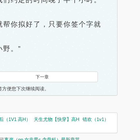
就帮你拟好了，只要你签个字就
野。”
下一章
入书签方便您下次继续阅读。
（1V1 高H）
天生尤物【快穿】高H
错欢（1v1）
藏
离岸（np 女非男c 含骨科）最新章节
。