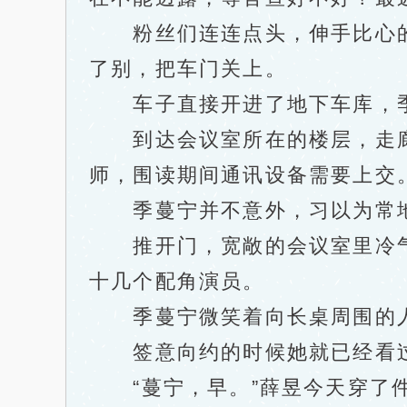
粉丝们连连点头，伸手比心的
了别，把车门关上。
车子直接开进了地下车库，季
到达会议室所在的楼层，走廊里
师，围读期间通讯设备需要上交。
季蔓宁并不意外，习以为常地
推开门，宽敞的会议室里冷气
十几个配角演员。
季蔓宁微笑着向长桌周围的人
签意向约的时候她就已经看过
“蔓宁，早。”薛昱今天穿了件