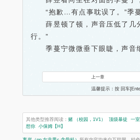
“抱歉…有点事耽误了。”季蔓
薛昱顿了顿，声音压低了几分：
行。”
季蔓宁微微垂下眼睫，声音细若
上一章
温馨提示：按 回车[En
其他类型推荐阅读：
赌 （校园，1V1）
顶级暴徒
一室
想你
小保姆【H】
离岸（np 女非男c 含骨科）
所有内容均来自互联网，桔色小