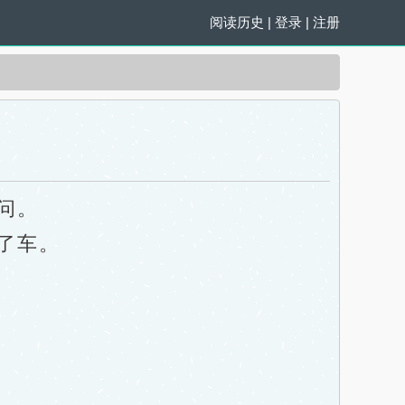
阅读历史
|
登录
|
注册
问。
了车。