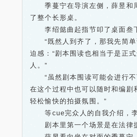
季蔓宁在导演左侧，薛昱和周
了整个长形桌。
李绍懿曲起指节叩了桌面叁下
“既然人到齐了，那我先简单说
迫感：“剧本围读也相当于是正
人。”
“虽然剧本围读可能会进行不下
在这个过程中也可以随时和编剧
轻松愉快的拍摄氛围。”
等cue完众人的自我介绍，李
剧本里第一个场景是在法律
薛昱看向坐在对面的季蔓宁，念