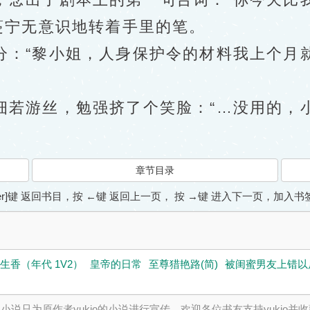
宁无意识地转着手里的笔。
“黎小姐，人身保护令的材料我上个月
游丝，勉强挤了个笑脸：“…没用的，小
章节目录
ter]键 返回书目，按 ←键 返回上一页， 按 →键 进入下一页，加
生香（年代 1V2）
皇帝的日常
至尊猎艳路(简)
被闺蜜男友上错以后
说只为原作者yukio的小说进行宣传。欢迎各位书友支持yukio并收