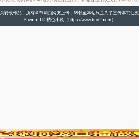
为转载作品，所有章节均由网友上传，转载至本站只是为了宣传本书让更
Powered © 桔色小说（https://www.bnn2.com）