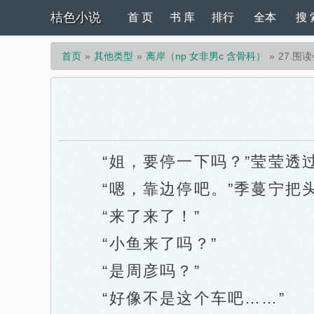
桔色小说
首 页
书 库
排行
全本
搜 
首页
其他类型
离岸（np 女非男c 含骨科）
27.围
“姐，要停一下吗？”莹莹透过
“嗯，靠边停吧。”季蔓宁把头
“来了来了！”
“小鱼来了吗？”
“是周彦吗？”
“好像不是这个车吧……”