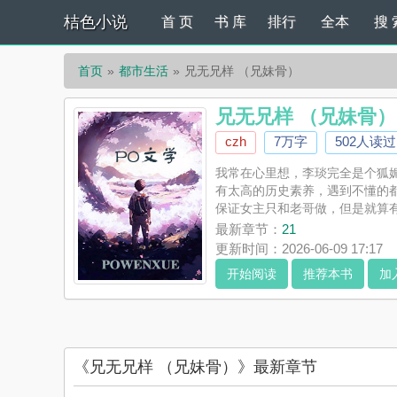
桔色小说
首 页
书 库
排行
全本
搜 
首页
都市生活
兄无兄样 （兄妹骨）
兄无兄样 （兄妹骨）
czh
7万字
502人读过
我常在心里想，李琰完全是个狐
有太高的历史素养，遇到不懂的
保证女主只和老哥做，但是就算
选择和哥一起，任何选择top1都
最新章节：
21
更新时间：2026-06-09 17:17
开始阅读
推荐本书
加
《兄无兄样 （兄妹骨）》最新章节