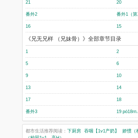
21
20
番外2
番外1（
16
15
《兄无兄样 （兄妹骨）》全部章节目录
1
2
5
6
9
10
13
14
17
18
番外3
19 pó18rп
都市生活推荐阅读：
下厨房
吞咽【1v1产奶】
娇惯（校
（校园1v1，高H）