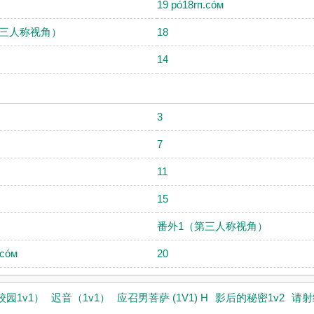
19 pó18rп.cóм
第三人称视角）
18
14
3
7
11
15
番外1（第三人称视角）
.cóм
20
园1v1）
迟音（1v1）
应召男菩萨 (1V1) H
影后的秘密1v2
请射