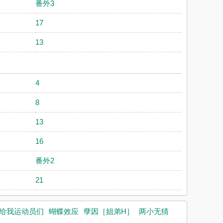
番外3
17
13
4
8
13
16
番外2
21
给我运动员们
蝴蝶效应
孽因［姐弟H］
两小无猜