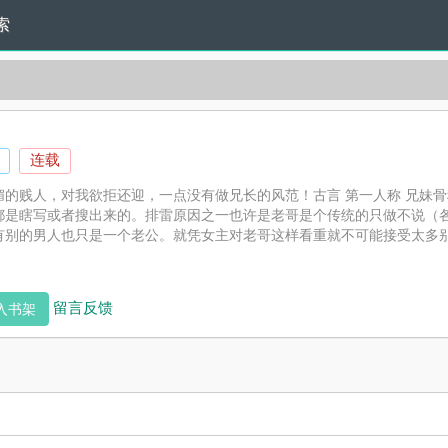
索
连载
媚的贱人，对我欲拒还迎，一点没有做兄长的风范！古言 第一人称 兄妹
都是瞎写或者搜出来的。排雷原因之一也许是老哥是个传统的只做不说（
有别的男人也只是一个老公。就凭女主对老哥这样看重就不可能接受太多
是哥。因为有宝宝疑惑，所以我再...
留言反馈
入书架