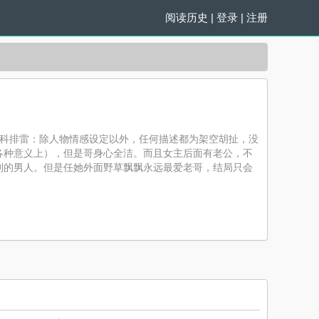
阅读历史
|
登录
|
注册
骨科排雷：除人物情感设定以外，任何描述都为架空胡扯，没
各种意义上），但是哥身心全洁。而且女主后面有老公，不
别的男人。但是任她外面野草飘飘永远最爱老哥，结局只会