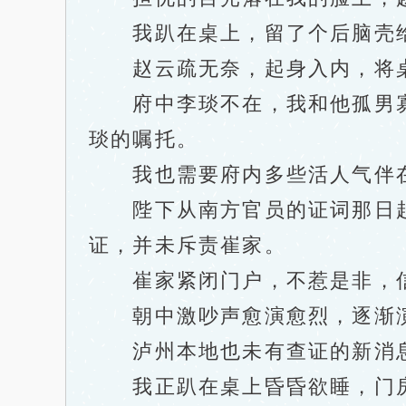
我趴在桌上，留了个后脑壳给
赵云疏无奈，起身入内，将桌
府中李琰不在，我和他孤男寡
琰的嘱托。
我也需要府内多些活人气伴在
陛下从南方官员的证词那日起
证，并未斥责崔家。
崔家紧闭门户，不惹是非，信
朝中激吵声愈演愈烈，逐渐演
泸州本地也未有查证的新消息
我正趴在桌上昏昏欲睡，门房