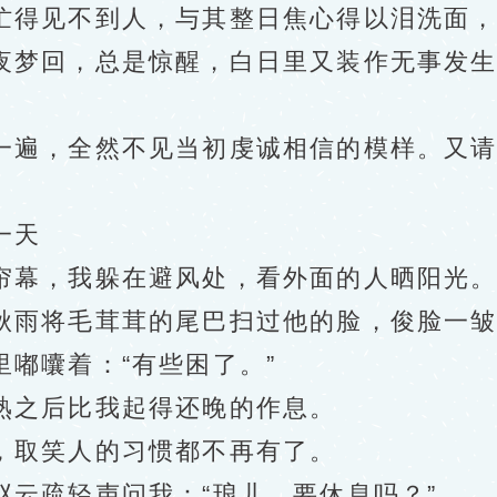
得见不到人，与其整日焦心得以泪洗面，
梦回，总是惊醒，白日里又装作无事发生
遍，全然不见当初虔诚相信的模样。又请
一天
幕，我躲在避风处，看外面的人晒阳光
雨将毛茸茸的尾巴扫过他的脸，俊脸一皱
囔着：“有些困了。”
之后比我起得还晚的作息。
取笑人的习惯都不再有了。
疏轻声问我：“琅儿，要休息吗？”