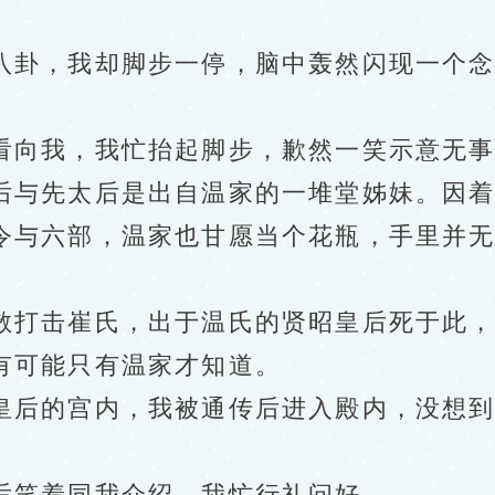
卦，我却脚步一停，脑中轰然闪现一个念
向我，我忙抬起脚步，歉然一笑示意无事
与先太后是出自温家的一堆堂姊妹。因着
令与六部，温家也甘愿当个花瓶，手里并
打击崔氏，出于温氏的贤昭皇后死于此，
有可能只有温家才知道。
后的宫内，我被通传后进入殿内，没想到
笑着同我介绍，我忙行礼问好。