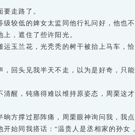
要走路了。
级较低的婢女太监同他行礼问好，他也不
上，遮住了些许阳光。
运玉兰花，光秃秃的树干被抬上马车，恰
回头见我半天不走，以为是好奇，只能解
醒，钝痛得难以维持原姿态，周栗这才意
晌方撑过那阵痛，周栗眼神询问我，我点
始同我搭话：“温贵人是丞相家的孙女，