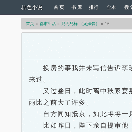
桔色小说
首 页
书 库
排行
全本
搜 
首页
都市生活
兄无兄样 （兄妹骨）
16
换房的事我并未写信告诉李琰
来过。
又过叁日，此时离中秋家宴那
雨比之前大了许多。
自方同知抵京，如此将将一月
比如昨日，陛下亲自提审他，