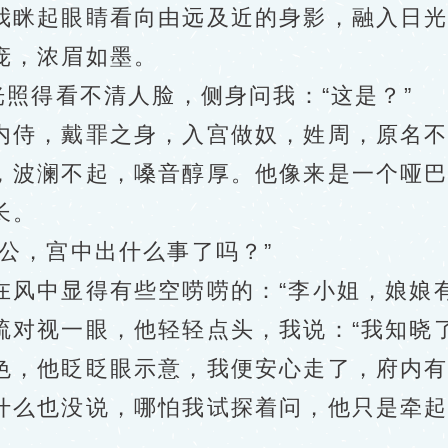
眯起眼睛看向由远及近的身影，融入日光
庞，浓眉如墨。
照得看不清人脸，侧身问我：“这是？”
侍，戴罪之身，入宫做奴，姓周，原名不
波澜不起，嗓音醇厚。他像来是一个哑巴
长。
，宫中出什么事了吗？”
中显得有些空唠唠的：“李小姐，娘娘有
视一眼，他轻轻点头，我说：“我知晓了
，他眨眨眼示意，我便安心走了，府内有
么也没说，哪怕我试探着问，他只是牵起