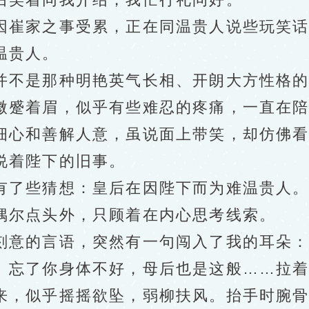
崔家之事受累，正在同温贵人说些玩笑话
温贵人。
不是那种明艳英气长相、开朗大方性格的
微蹙着眉，似乎有些难忍的疼痛，一直在
心和善解人意，虽说面上带笑，却仿佛看
说着陛下的旧事。
了些猜想：皇后在因陛下而为难温贵人
尔点头外，只顾着在内心思考线索。
的言语，突然有一句闯入了我的耳朵：“
。忘了你身体不好，母后也是这般……拉着
，似乎摇摇欲坠，弱柳扶风。抬手时腕骨