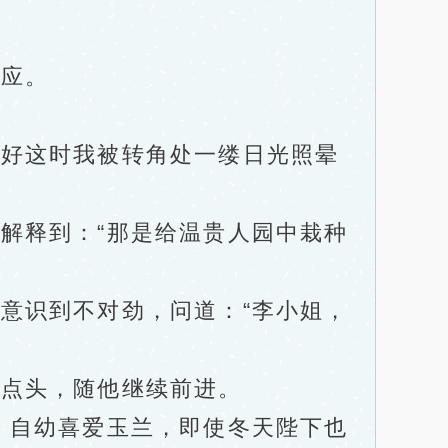
应。
好这时我被转角处一缕日光照晕
释到：“那是给温贵人园中栽种
识到不对劲，问道：“李小姐，
点头，随他继续前进。
自幼喜爱玉兰，即使冬天陛下也