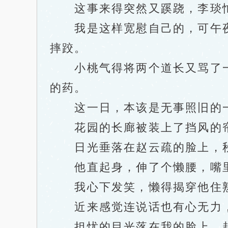
这事来得突然又蹊跷，李琰忙
我是这样宽慰自己的，可午夜
摔跤。
小桃气得将两个道长又骂了一
的药。
这一日，本该是无事照旧的
花园的长廊被装上了挡风的帘
日光垂落在赵云疏的脸上，秋
他直起身，伸了个懒腰，嘴里嘟
我心下发笑，懒得揭穿他住熟
近来感觉连说话也有心无力，
担忧的目光落在我的脸上，赵云