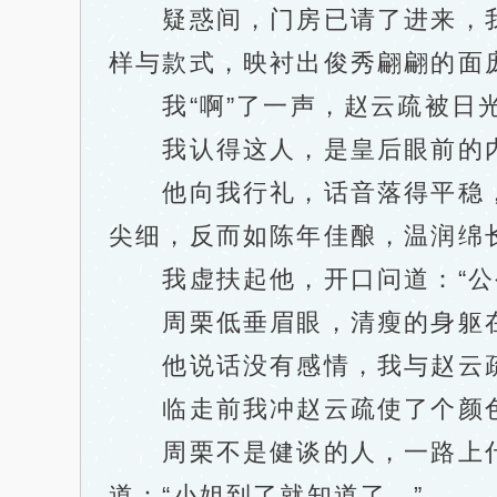
疑惑间，门房已请了进来，我
样与款式，映衬出俊秀翩翩的面
我“啊”了一声，赵云疏被日光
我认得这人，是皇后眼前的内
他向我行礼，话音落得平稳，
尖细，反而如陈年佳酿，温润绵
我虚扶起他，开口问道：“公公
周栗低垂眉眼，清瘦的身躯在风
他说话没有感情，我与赵云疏对
临走前我冲赵云疏使了个颜色
周栗不是健谈的人，一路上什
道：“小姐到了就知道了。”