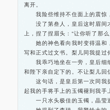
离开。
我险些维持不住面上的震惊，
没了第叁人，皇后这时眉间才
上，捏了捏眉头：“让你听了那么
她的神色看向我时变得温和，笑
写和正式过文书。梨儿同我提过
我乖巧地坐在一旁，皇后细细打
和陛下亲自定下的。不让梨儿回
这句话，是皇后第一次同我提
起我的手将手上的玉镯褪到我手
一只水头极佳的玉镯，晶莹透